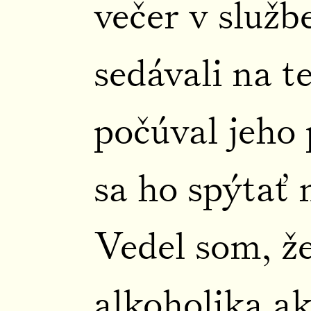
večer v služb
sedávali na t
počúval jeho
sa ho spýtať 
Vedel som, že
alkoholika a