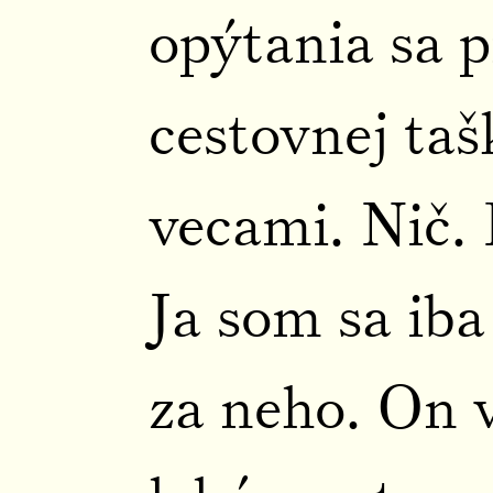
opýtania sa p
cestovnej ta
vecami. Nič. 
Ja som sa iba 
za neho. On v