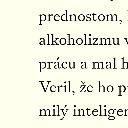
prednostom, 
alkoholizmu 
prácu a mal h
Veril, že ho p
milý intelige