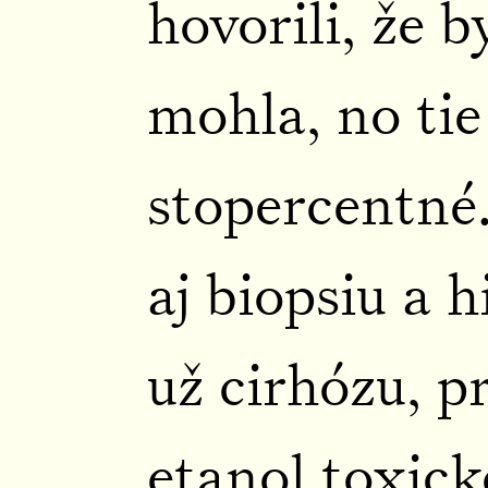
hovorili, že 
mohla, no tie
stopercentné.
aj biopsiu a 
už cirhózu, 
etanol toxick