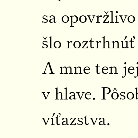
sa opovržlivo
šlo roztrhnúť
A mne ten je
v hlave. Pôso
víťazstva.