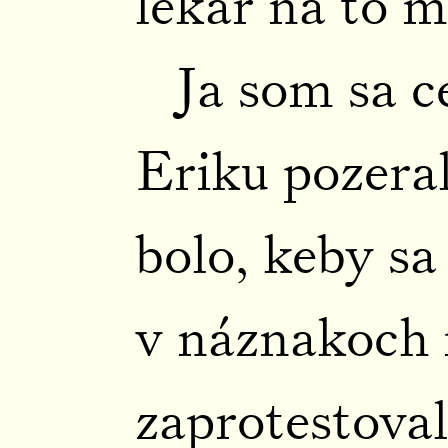
lekár na to m
Ja som sa c
Eriku pozera
bolo, keby sa
v náznakoch r
zaprotestoval