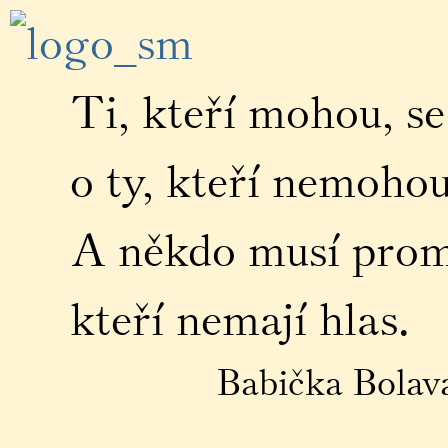
Ti, kteří mohou, se
o ty, kteří nemohou
A někdo musí promlu
kteří nemají hlas.
Babička Bolavá