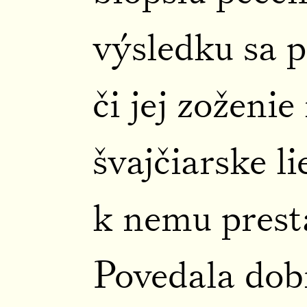
výsledku sa 
či jej zoženi
švajčiarske li
k nemu prest
Povedala dobr