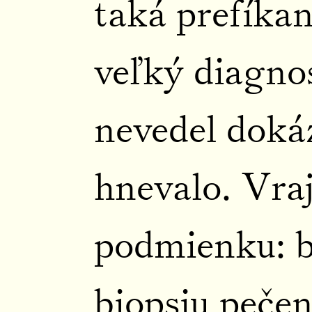
taká prefíkan
veľký diagnos
nevedel dokáz
hnevalo. Vraj
podmienku: b
biopsiu pečen