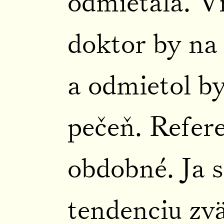
odmietala. Vr
doktor by na t
a odmietol by 
pečeň. Refere
obdobné. Ja 
tendenciu zv