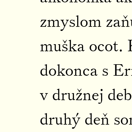
zmyslom zaň
muška ocot. 
dokonca s Er
v družnej de
druhý deň so