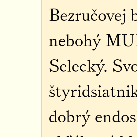
Bezručovej b
nebohý MUD
Selecký. Sv
štyridsiatnik
dobrý endos