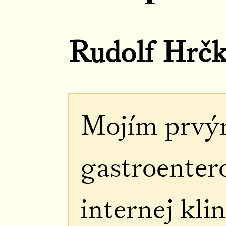
Rudolf Hrč
Mojím prvý
gastroenter
internej kli