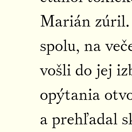
Marián zúril.
spolu, na več
vošli do jej i
opýtania otvo
a prehľadal s