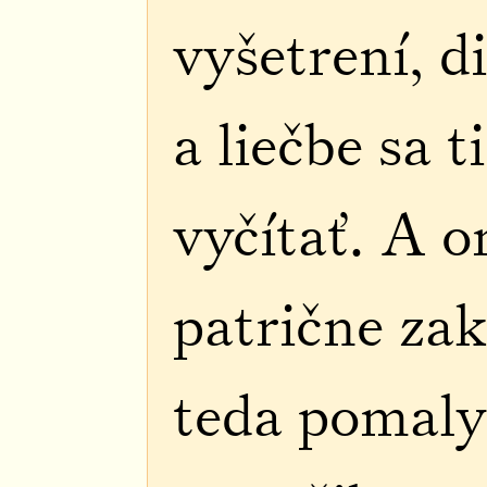
vyšetrení, d
a liečbe sa t
vyčítať. A o
patrične za
teda pomaly 