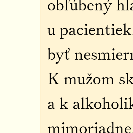
obľúbený hl
u pacientie
byť nesmier
K mužom sk
a k alkohol
mimoriadne.