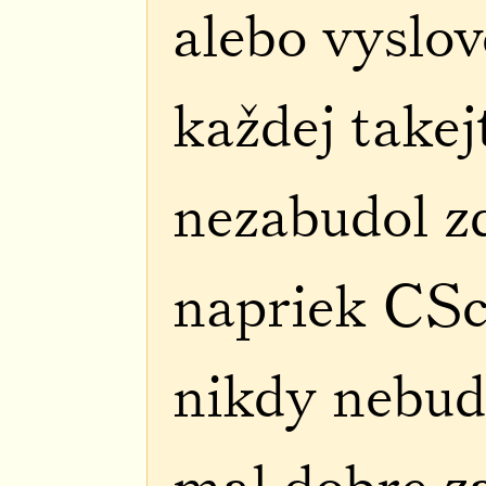
alebo vyslov
každej takej
nezabudol zd
napriek CSc
nikdy nebud