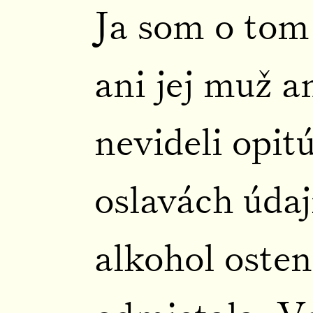
Ja som o tom
ani jej muž an
nevideli opit
oslavách úda
alkohol osten