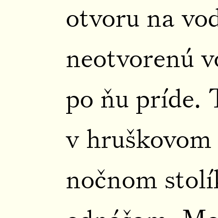
otvoru na vod
neotvorenú vo
po ňu príde. 
v hruškovom
nočnom stolík