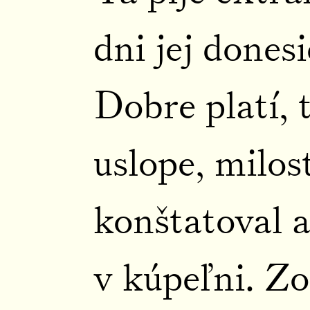
dni jej dones
Dobre platí, 
uslope, milos
konštatoval a
v kúpeľni. Zo