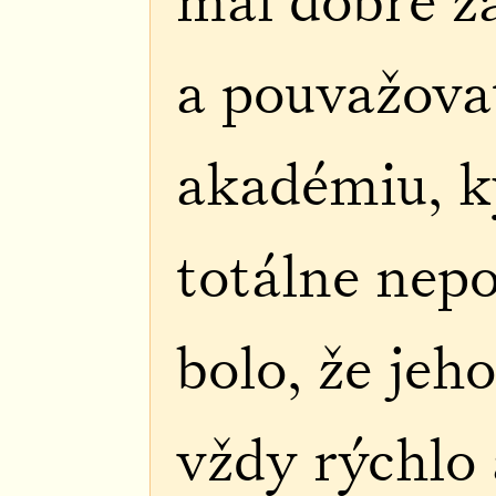
mal dobre z
a pouvažova
akadémiu, k
totálne nep
bolo, že jeho
vždy rýchlo