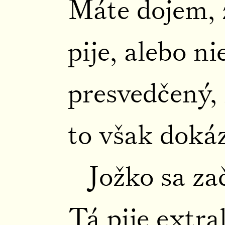
Máte dojem, 
pije, alebo n
presvedčený, 
to však dokáz
Jožko sa za
Tá pije extra