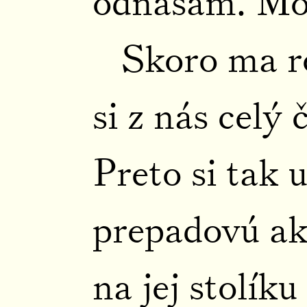
odnášam. Moh
Skoro ma r
si z nás celý 
Preto si tak u
prepadovú ak
na jej stolík