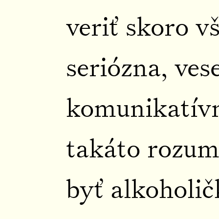
veriť skoro v
seriózna, ves
komunikatívn
takáto rozum
byť alkoholič