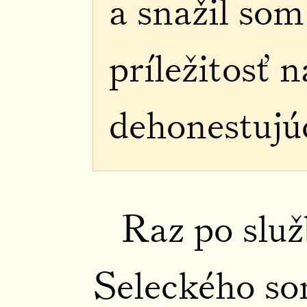
a snažil so
príležitosť n
dehonestujúc
Raz po služ
Seleckého som