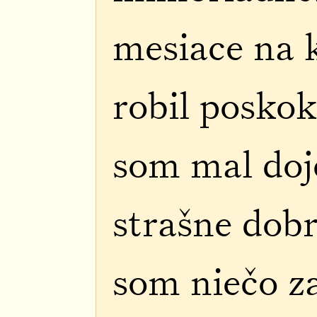
mesiace na 
robil posko
som mal doj
strašne dobr
som niečo z