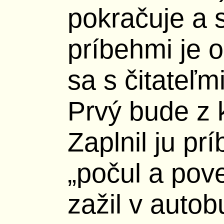
pokračuje a 
príbehmi je o
sa s čitateľm
Prvý bude z 
Zaplnil ju pr
„počul a pove
zažil v autob