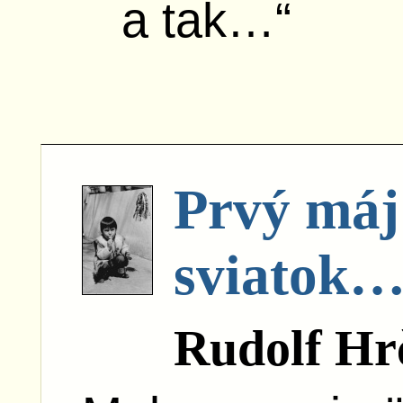
a tak…“
Prvý máj 
sviatok
Rudolf Hr