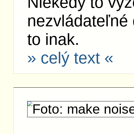
Niekedy to vyz
nezvládateľné 
to inak.
» celý text «