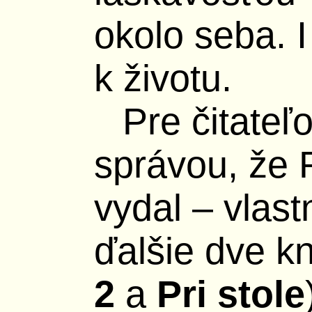
okolo seba. 
k životu.
Pre čitateľ
správou, že 
vydal – vlas
ďalšie dve kn
2
a
Pri stole