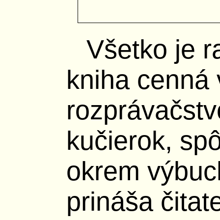
Všetko je 
kniha cenná
rozprávačst
kučierok, sp
okrem výbuc
prináša čitat