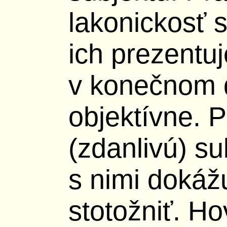
lakonickosť 
ich prezentuj
v konečnom 
objektívne. P
(zdanlivú) su
s nimi dokážu
stotožniť. Ho