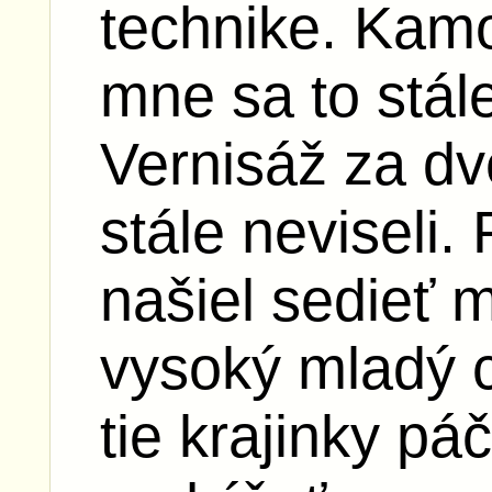
technike. Kamo
mne sa to stál
Vernisáž za dv
stále neviseli
našiel sedieť 
vysoký mladý c
tie krajinky pá