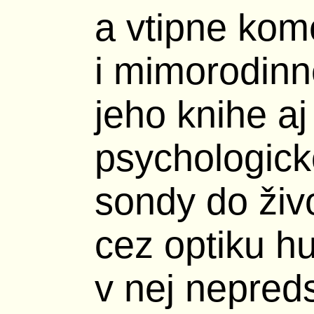
a vtipne kom
i mimorodinn
jeho knihe aj
psychologick
sondy do živ
cez optiku h
v nej nepreds