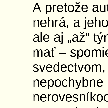
A pretože aut
nehrá, a jeho
ale aj „až“ t
mať – spomi
svedectvom,
nepochybne a
nerovesníkoc