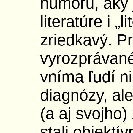
humoru, aký 
literatúre i „l
zriedkavý. P
vyrozprávané
vníma ľudí n
diagnózy, ale
(a aj svojho)
stali objekt