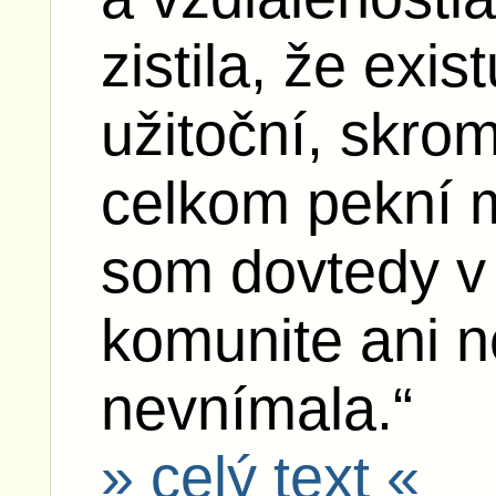
zistila, že exis
užitoční, skro
celkom pekní mu
som dovtedy v 
komunite ani n
nevnímala.“
» celý text «