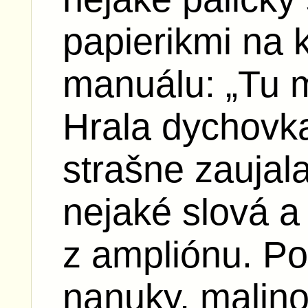
papierikmi na k
manuálu: „Tu 
Hrala dychovka
strašne zaujal
nejaké slová a
z ampliónu. Po
nanuky, malino