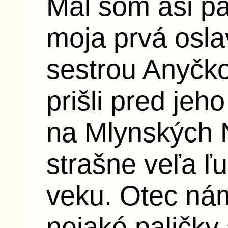
Mal som asi pä
moja prvá osla
sestrou Anyčk
prišli pred jeh
na Mlynských 
strašne veľa ľ
veku. Otec nám
nejaké paličky