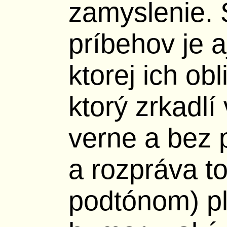
zamyslenie. 
príbehov je a
ktorej ich obl
ktorý zrkadlí 
verne a bez p
a rozpráva to
podtónom) p