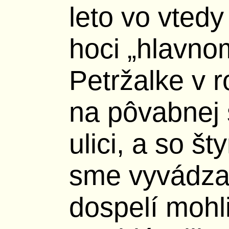
leto vo vted
hoci „hlavno
Petržalke v
na pôvabnej 
ulici, a so š
sme vyvádzal
dospelí mohli