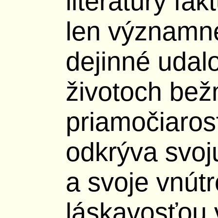
literatúry fa
len významn
dejinné udalos
životoch bežn
priamočiaros
odkrýva svoj
a svoje vnútr
láskavosťou 