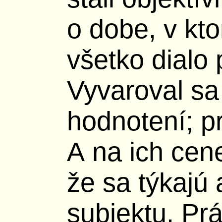
o dobe, v kto
všetko dialo 
Vyvaroval sa 
hodnotení; pr
A na ich cen
že sa týkajú
subjektu. Pr