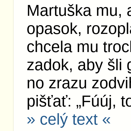
Martuška mu, 
opasok, rozopl
chcela mu tro
zadok, aby šli 
no zrazu zodvi
pišťať: „Fúúj, t
» celý text «