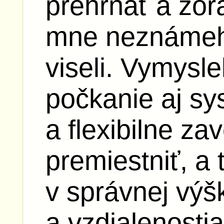
prehŕňať a zor
mne neznámeho
viseli. Vymysle
počkanie aj sy
a flexibilne zav
premiestniť, a 
v správnej výš
a vzdialenosti