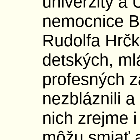
univerzity a 
nemocnice Br
Rudolfa Hrčk
detských, ml
profesných z
nezbláznili a
nich zrejme i
môžu smiať aj