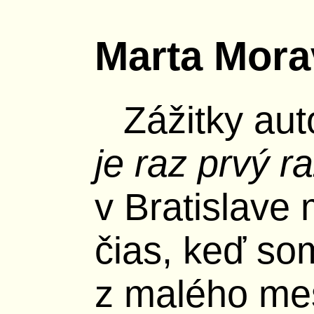
Marta Mora
Zážitky aut
je raz prvý 
v Bratislave 
čias, keď so
z malého mes