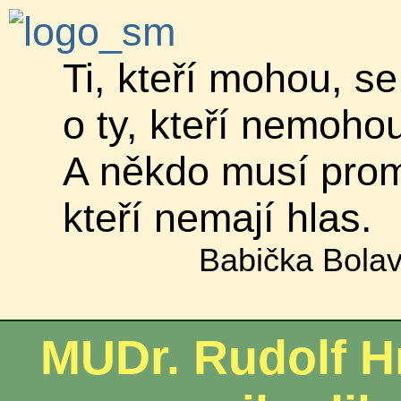
Ti, kteří mohou, se
o ty, kteří nemoho
A někdo musí promlu
kteří nemají hlas.
Babička Bolav
MUDr. Rudolf H