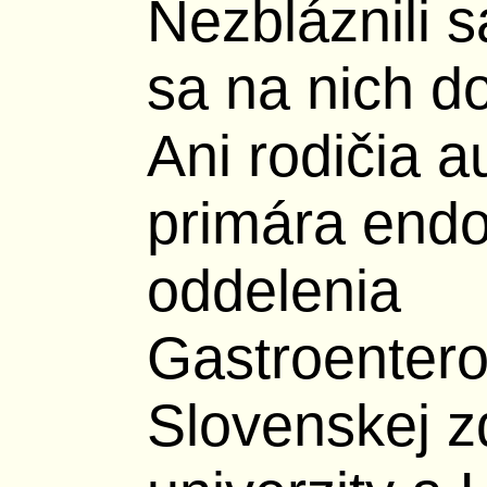
Nezbláznili s
sa na nich d
Ani rodičia a
primára end
oddelenia
Gastroenterol
Slovenskej z