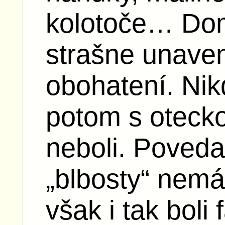
kolotoče… Dom
strašne unaven
obohatení. Nik
potom s oteck
neboli. Poveda
„blbosty“ nemá
však i tak boli f