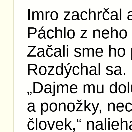
Imro zachrčal 
Páchlo z neho 
Začali sme ho 
Rozdýchal sa.
„Dajme mu dol
a ponožky, nec
človek,“ nalie