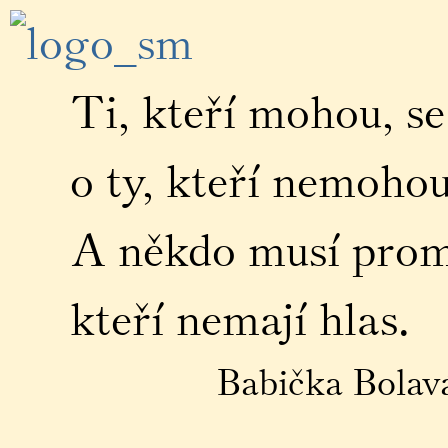
Ti, kteří mohou, se
o ty, kteří nemohou
A někdo musí promlu
kteří nemají hlas.
Babička Bolavá