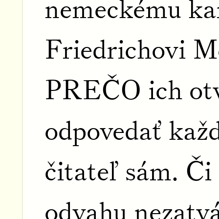
nemeckému kan
Friedrichovi M
PREČO ich otv
odpovedať každ
čitateľ sám. Č
odvahu nezatvá