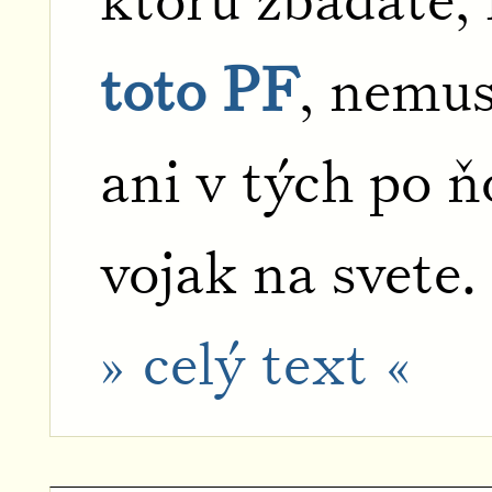
ktorú zbadáte,
toto PF
, nemus
ani v tých po ň
vojak na svete.
» celý text «