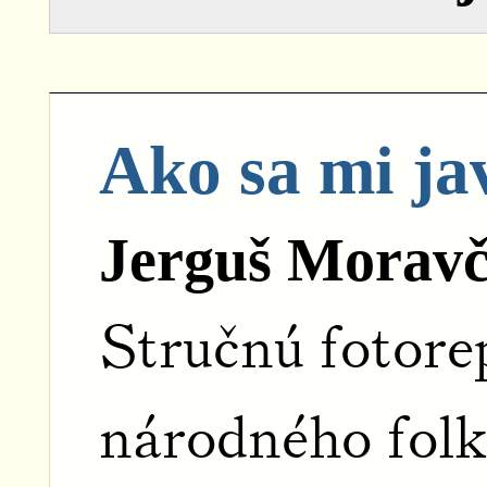
Ako sa mi ja
Jerguš Moravč
Stručnú fotore
náro­dného folk