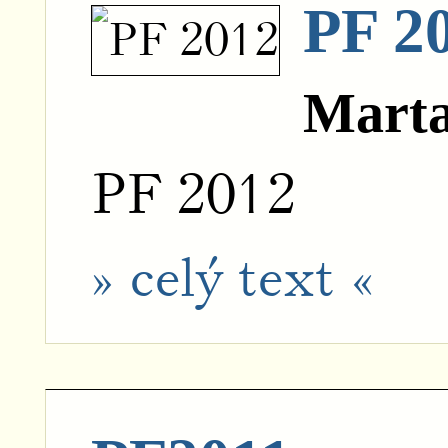
PF 2
Marta
PF 2012
» celý text «