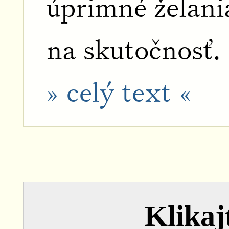
úprimné želan
na skutočnosť.
» celý text «
Klikajt