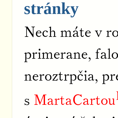
stránky
Nech máte v r
primerane, fal
neroztrpčia, pr
s
MartaCartou