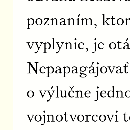
poznaním, ktor
vyplynie, je ot
Nepapagájovať
o výlučne jed
vojnotvorcovi to