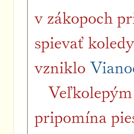
v zákopoch pr
spievať koled
vzniklo
Viano
Veľkolepým
pripomína pie