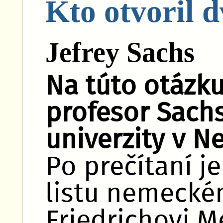
Kto otvoril 
Jefrey Sachs
Na túto otázk
profesor Sachs
univerzity v N
Po prečítaní 
listu nemecké
Friedrichovi M