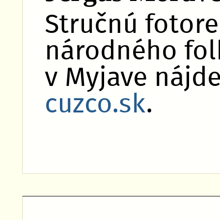
Stručnú fotore
náro­dného fol
v Myjave nájd
cuzco.sk
.