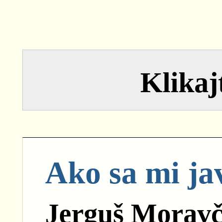
Klikajt
Ako sa mi ja
Jerguš Moravč