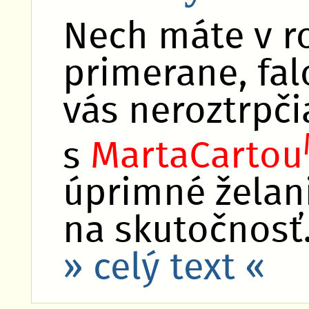
Nech máte v r
primerane, fal
vás neroztrpči
s
MartaCartou
úprimné želan
na skutočnosť
» celý text «