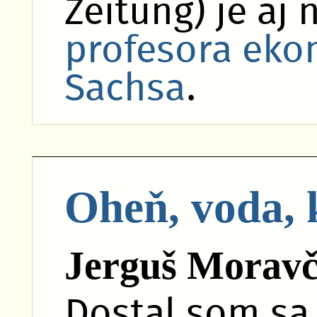
Zeitung) je aj
profesora eko
Sachsa
.
Oheň, voda, 
Jerguš Moravč
Dostal som sa 