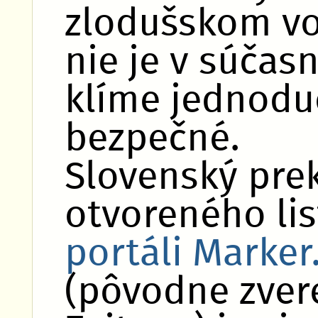
zlodušskom voj
nie je v súčas
klíme jednodu
bezpečné.
Slovenský pre
otvoreného li
portáli Marker
(pôvodne zvere