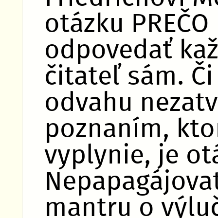
otázku PREČO i
odpovedať kaž
čitateľ sám. 
odvahu nezatv
poznaním, kto
vyplynie, je ot
Nepapagájova
mantru o výlu