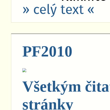
» celý text «
PF2010
Všetkým čita
stránky