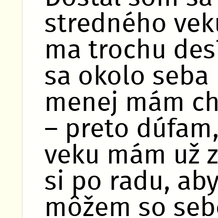
stredného vek
ma trochu desí
sa okolo seba
menej mám chu
– preto dúfam,
veku mám už z
si po radu, ab
môžem so sebo