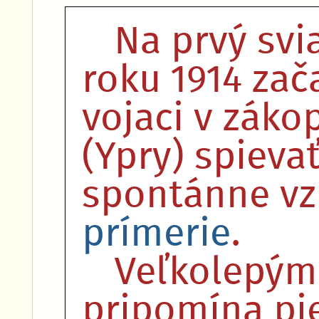
Na prvý svi
roku 1914 zač
vojaci v záko
(Ypry) spieva
spontánne vz
prímerie
.
Veľkolepým
pripomína pie