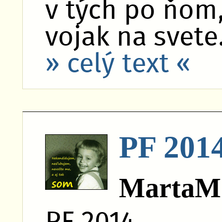
v tých po ňom,
vojak na svete
» celý text «
PF 201
MartaM
PF 2014