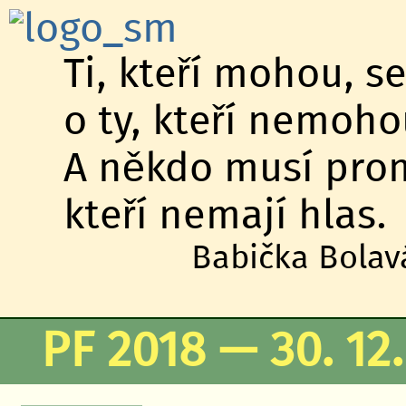
Ti, kteří mohou, s
o ty, kteří nemoho
A někdo musí proml
kteří nemají hlas.
Babička Bolavá
PF 2018 — 30. 12.