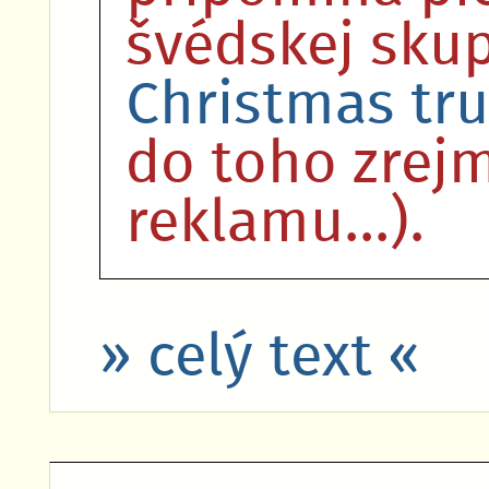
švédskej sku
Christmas tr
do toho zrej
reklamu...).
» celý text «