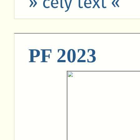
» celý text «
PF 2023