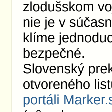
zlodušskom voj
nie je v súčas
klíme jednoduc
bezpečné.
Slovenský pre
otvoreného lis
portáli Marker.