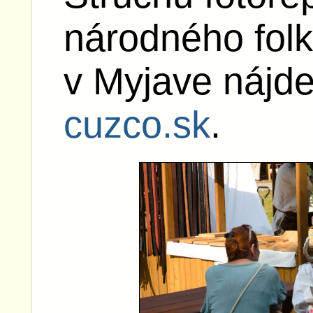
náro­dného folk
v Myjave nájd
cuzco.sk
.