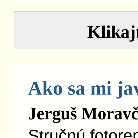
Klikajt
Ako sa mi ja
Jerguš Moravč
Stručnú fotore