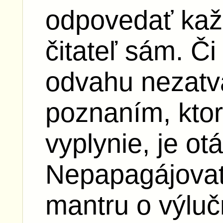
odpovedať kaž
čitateľ sám. Č
odvahu nezatvá
poznaním, ktor
vyplynie, je ot
Nepapagájova
mantru o výlu