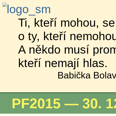
Ti, kteří mohou, se
o ty, kteří nemoho
A někdo musí promlu
kteří nemají hlas.
Babička Bolav
PF2015 — 30. 1