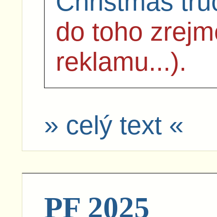
Christmas tru
do toho zrejm
reklamu...).
» celý text «
PF 2025