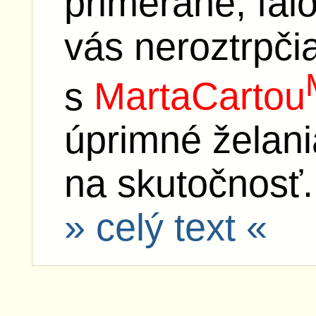
primerane, fal
vás neroztrpči
s
MartaCartou
úprimné želan
na skutočnosť.
» celý text «