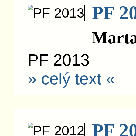
PF 2
Mart
PF 2013
» celý text «
PF 2