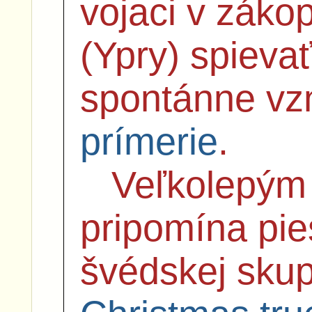
vojaci v zákop
(Ypry) spieva
spontánne vz
prímerie
.
Veľkolepým
pripomína pie
švédskej sku