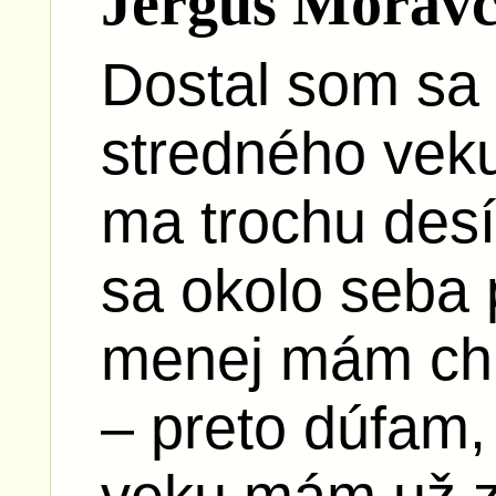
Jerguš Moravč
Dostal som sa 
stredného veku
ma trochu desí
sa okolo seba
menej mám chu
– preto dúfam,
veku mám už z