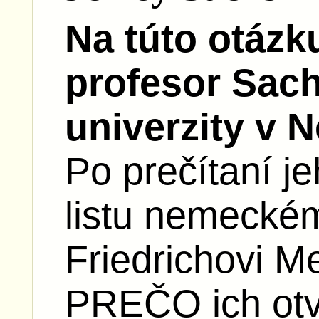
Na túto otáz
profesor Sach
univerzity v 
Po prečítaní j
listu nemecké
Friedrichovi M
PREČO ich otv