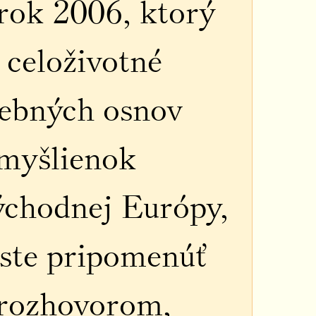
 rok 2006, ktorý
 celoživotné
ebných osnov
 myšlienok
ýchodnej Európy,
este pripomenúť
 rozhovorom,