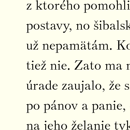
z ktorého pomohl
postavy, no šibals
už nepamätám. Kopu
tiež nie. Zato ma
úrade zaujalo, že 
po pánov a panie,
na jeho želanie ty