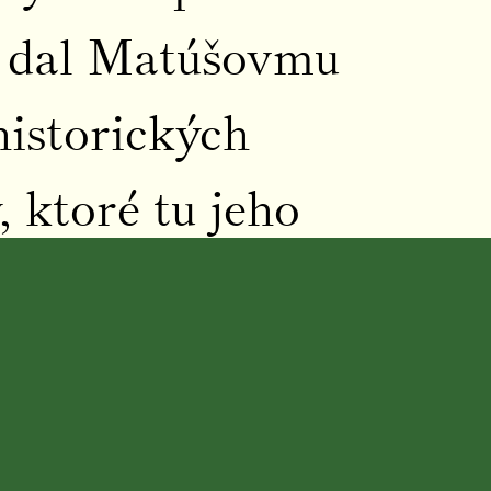
d dal Matúšovmu
historických
 ktoré tu jeho
. Parkinsonovou
autor štrnástich
prvý nositeľ Ceny