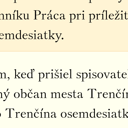
nníku Práca pri príležit
semdesiatky.
, keď prišiel spisovate
ý občan mesta Trenčína
o Trenčína osemdesiatk