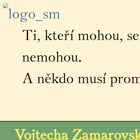
Ti, kteří mohou, se 
nemohou.
A někdo musí promlu
Vojtecha Zamarovské