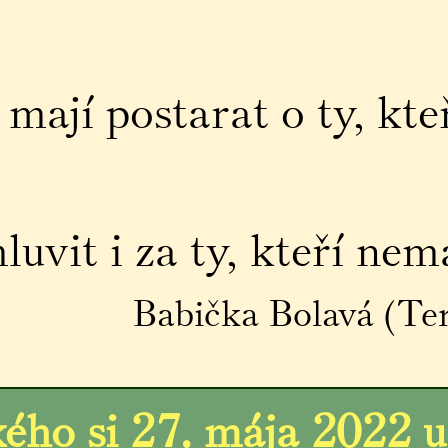
mají postarat o ty, kte
vit i za ty, kteří nema
Babička Bolavá (Ter
ho si 27. mája 2022 uc