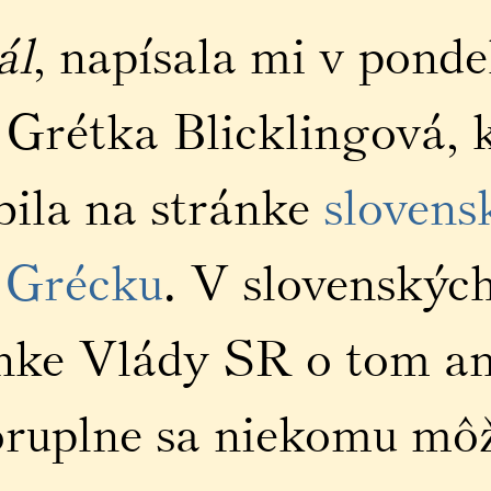
ál
, napísala mi v pond
rétka Blicklingová, k
bila na stránke
slovens
v Grécku
. V slovenskýc
ánke Vlády SR o tom ani
ruplne sa niekomu môže