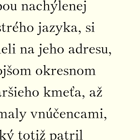
bou nachýlenej
trého jazyka, si
eli na jeho adresu,
amojšom okresnom
taršieho kmeťa, až
omaly vnúčencami,
ý totiž patril