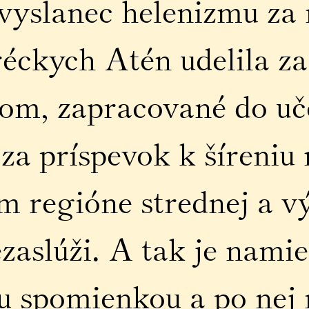
eľvyslanec helenizmu za
éckych Atén udelila za
om, zapracované do uč
 za príspevok k šíreniu
m regióne strednej a v
ezaslúži. A tak je nami
ou spomienkou a po nej