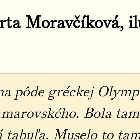
rta Moravčíková, il
na pôde gréckej Olympi
amarovského. Bola tam
tabuľa. Muselo to tam