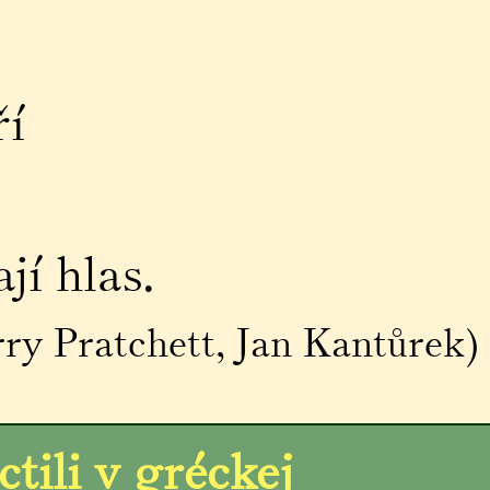
ří
jí hlas.
ry Pratchett, Jan Kantůrek)
tili v gréckej