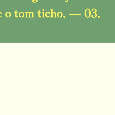
 o tom ticho. — 03.