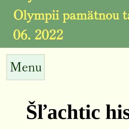
Olympii pamätnou ta
06. 2022
Menu
Šľachtic hi