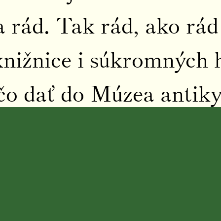
 rád. Tak rád, ako rá
knižnice i súkromných 
čo dať do Múzea antiky,
li a po ňom pomenovali
skové kreslo pripútaný 
do pätnástich jazykov, 