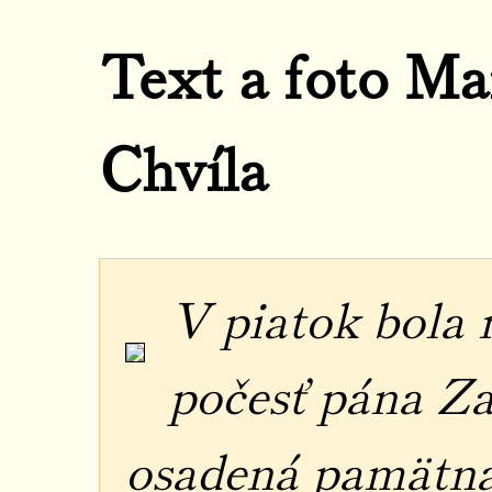
Text a foto Ma
Chvíla
V piatok bola 
počesť pána Z
osadená pamätná 