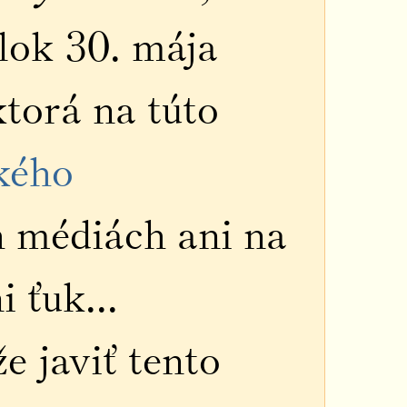
elok 30. mája
torá na túto
kého
h médiách ani na
 ťuk...
 javiť tento