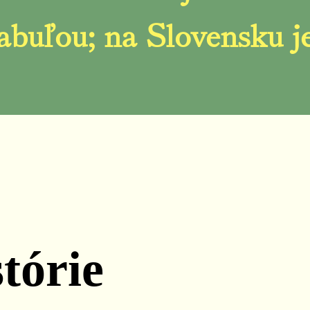
buľou; na Slovensku je
stórie