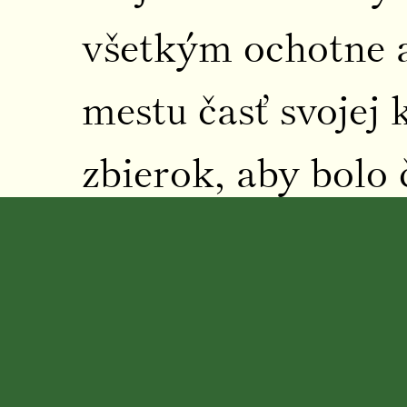
všetkým ochotne a
mestu časť svojej 
zbierok, aby bolo 
ctitelia vybudova
chorobou na kolie
kníh preložených 