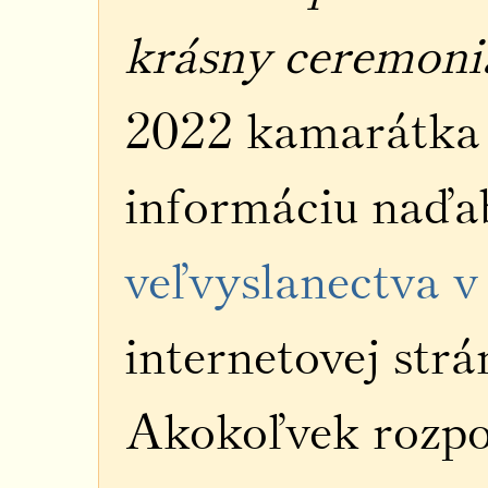
krásny ceremoni
2022 kamarátka G
informáciu naďa
veľvyslanectva 
internetovej str
Akokoľvek rozpo