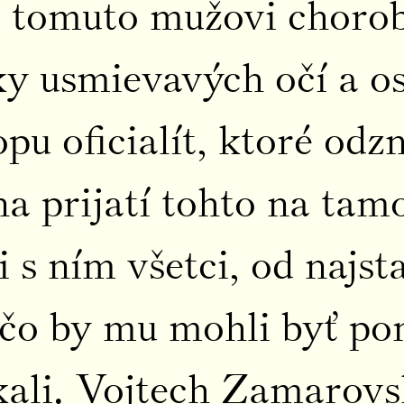
i tomuto mužovi choro
ky usmievavých očí a os
 oficialít, ktoré odzn
 na prijatí tohto na t
si s ním všetci, od najs
 čo by mu mohli byť p
kali. Vojtech Zamarovsk