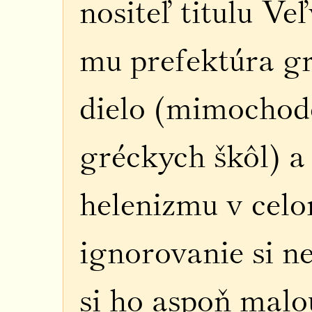
nositeľ titulu V
mu prefektúra gr
dielo (mimochod
gréckych škôl) a
helenizmu v celo
ignorovanie si n
si ho aspoň mal