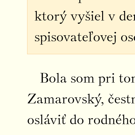
ktorý vyšiel v de
spisovateľovej o
Bola som pri tom
Zamarovský, čestn
osláviť do rodnéh