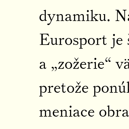
dynamiku. Na
Eurosport je
a „zožerie“ v
pretože ponúk
meniace obra