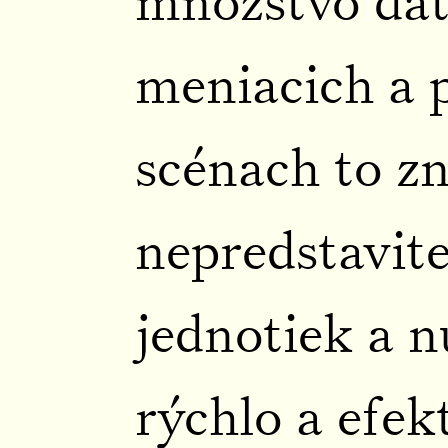
množstvo dát.
meniacich a 
scénach to 
nepredstavit
jednotiek a n
rýchlo a efek