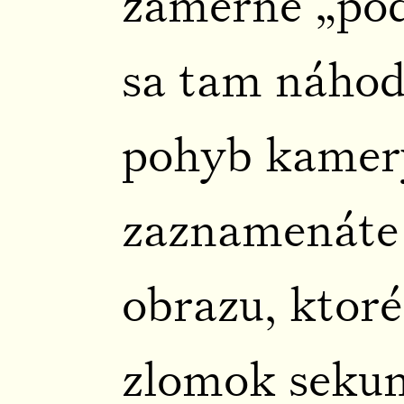
zámerne „po
sa tam náhod
pohyb kamery
zaznamenáte 
obrazu, ktoré
zlomok sekun