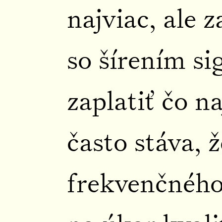
najviac, ale 
so šírením si
zaplatiť čo n
často stáva, 
frekvenčnéh