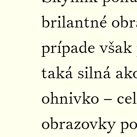
brilantné obr
prípade však p
taká silná ako
ohnivko – cel
obrazovky p