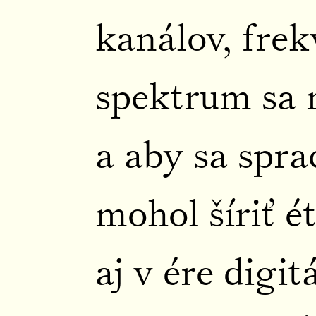
kanálov, frek
spektrum sa 
a aby sa spra
mohol šíriť é
aj v ére digi