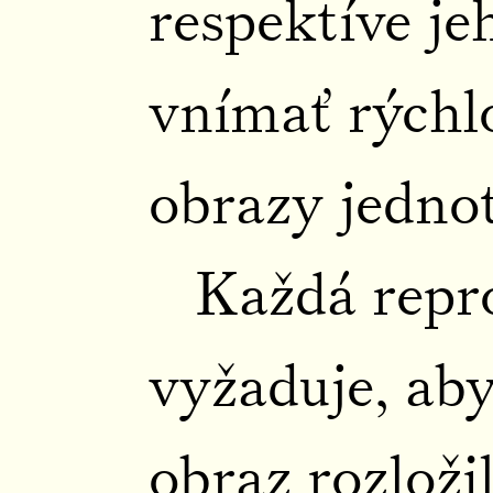
respektíve j
vnímať rýchl
obrazy jednot
Každá repr
vyžaduje, ab
obraz rozložil