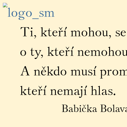
Ti, kteří mohou, se
o ty, kteří nemohou
A někdo musí promlu
kteří nemají hlas.
Babička Bolavá