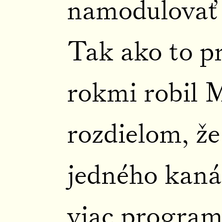
namodulovať 
Tak ako to pr
rokmi robil 
rozdielom, ž
jedného kaná
viac program