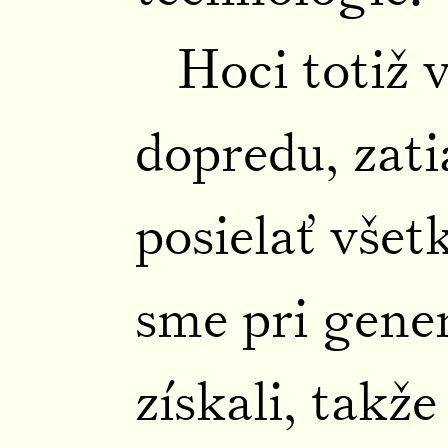
Hoci totiž 
dopredu, zati
posielať všet
sme pri gene
získali, takž