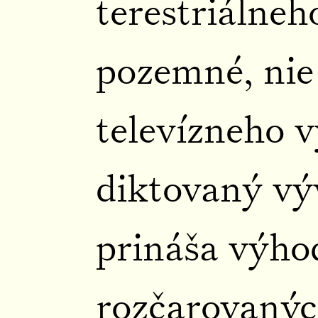
terestriálneh
pozemné, nie 
televízneho v
diktovaný vý
prináša výho
rozčarovanýc