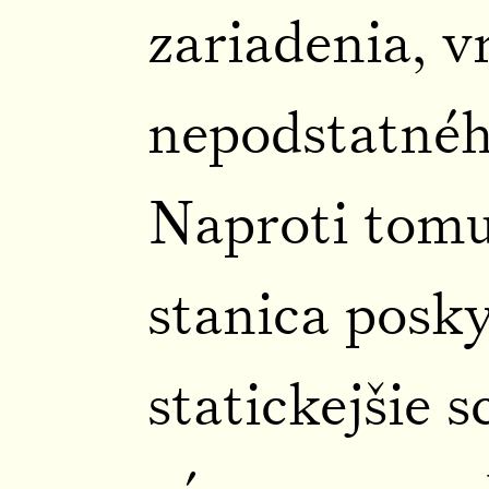
zariadenia, v
nepodstatné
Naproti tom
stanica posk
statickejšie 