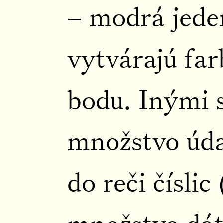
– modrá jede
vytvárajú far
bodu. Inými 
množstvo úda
do reči číslic