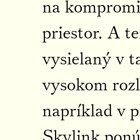
na kompromi
priestor. A 
vysielaný v 
vysokom rozl
napríklad v 
Skylink ponú