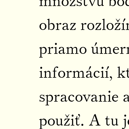
množstvu bod
obraz rozloží
priamo úmer
informácií, k
spracovanie 
použiť. A tu 