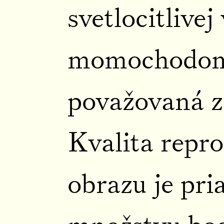
svetlocitlivej
momochodom,
považovaná za
Kvalita repr
obrazu je pr