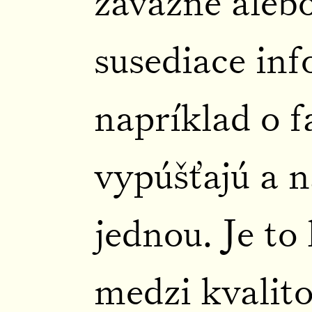
závažné aleb
susediace inf
napríklad o f
vypúšťajú a n
jednou. Je t
medzi kvalit