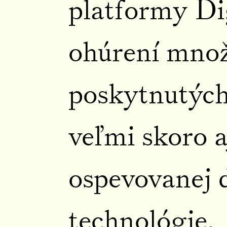
platformy Dig
ohúrení mno
poskytnutých
veľmi skoro a
ospevovanej d
technológie.