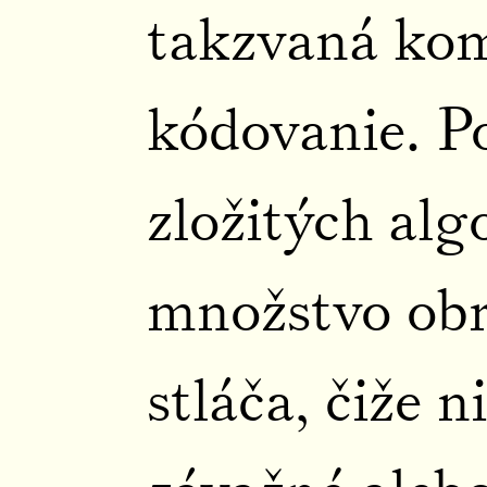
takzvaná kom
kódovanie. 
zložitých alg
množstvo obr
stláča, čiže 