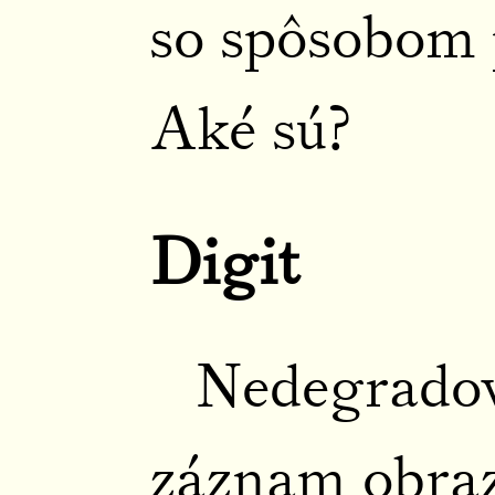
so spôsobom 
Aké sú?
Digit
Nedegradov
záznam obraz